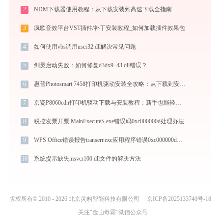
2
NDM下载器使用教程：从下载安装到高速下载全指南
3
疯歌音效平台VST插件/补丁安装教程_如何加载插件效果包
4
如何使用vbs调用user32.dll解决常见问题
5
剑灵启动失败：如何修复d3dx9_43.dll错误？
6
惠普Photosmart 7458打印机驱动安装全攻略：从下载到安装完全教程
7
京瓷P8060cdn打印机驱动下载与安装教程：新手也能轻松搞定
8
税控发票开票 MainExecuteS.exe错误码0xc000000d处理办法
9
WPS Office错误报告transerr.exe应用程序错误0xc000000d解决方法
10
系统提示缺失msvcr100.dll文件的解决方法
版权所有© 2010 - 2026 北京灵豹智能科技有限公司
京ICP备2025133740号-18
关注“金山毒霸”微信公众号