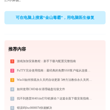
打印体验。
可在电脑上搜索“金山毒霸”，用电脑医生修复
推荐内容
1
游戏加加安装教程：新手下载与配置完整指南
2
PuTTY完全使用指南：最经典的免费SSH客户端从连接到精通（2026最新）
3
Win10如何彻底永久关闭自动更新 5种方法教你永久关闭win10自动更新
4
如何使用CMD命令清理磁盘垃圾文件
5
找不到惠普M401dn打印机驱动？这篇全面下载安装指南帮到你
6
错误码0xc000007b快速解决