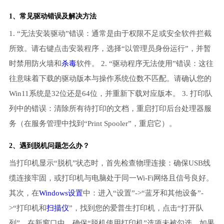
1、常见驱动错误及解决方法
1. “无法安装驱动”错误：通常是由于权限不足或安全软件拦截
所致。请右键点击安装程序，选择“以管理员身份运行”，并暂
时禁用防火墙和
杀毒
软件。 2. “驱动程序无法使用”错误：这往
往意味着下载的驱动版本与操作系统位数不匹配。请确认您的
Win11系统是32位还是64位，并重新下载对应版本。 3. 打印队
列中的错误：清除所有待打印的文档，重启打印后台处理器服
务（在服务管理中找到“Print Spooler”，重启它）。
2、遇到脱机问题怎么办？
当打印机显示“脱机”状态时，首先检查物理连接：确保USB线
缆连接牢固，或打印机与电脑处于同一Wi-Fi网络且信号良好。
其次，在
Windows设置
中：进入“设置”->“蓝牙和其他设备”-
>“打印机和
扫描仪
”，找到您的爱普生打印机，点击“打开队
列”。在新窗口中，确保“脱机使用打印机”选项未被勾选。如果