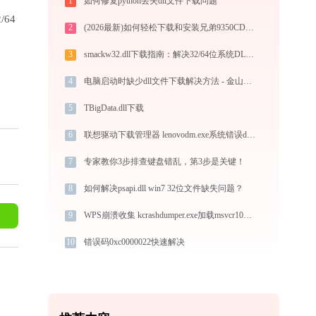
1
如何修复python丢失dll文件下载问题
/64
2
(2026最新)如何轻松下载和安装兄弟9350CDW打印机驱动？跟着这篇指南走
3
smackw32.dll下载指南：解决32/64位系统DLL缺失问题的完整方案
4
电脑启动时缺少dll文件下载解决方法 - 金山毒霸
5
TBigData.dll下载
6
联想驱动下载管理器 lenovodm.exe系统错误dgbase.dll丢失如何解决
7
专家教你3步排查键盘错乱，第3步是关键！
8
如何解决psapi.dll win7 32位文件缺失问题？
9
WPS崩溃收集 kcrashdumper.exe加载msvcr100.dll文件丢失处理办法
10
错误码0xc0000022快速解决