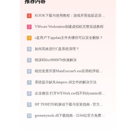
推荐内容
1
KOOK下载与使用教程：游戏开黑低延迟语音全指南
2
VMware Workstation创建虚拟机完整实战教程
3
c盘用户下appdata文件夹哪些可以安全删除？
4
如何高效进行C盘系统清理？
5
错误码0xc000007b快速解决
6
税控发票开票MainExecuteS.exe应用程序错误0xc000000d解决方法
7
系统提示缺失dataproc.dll文件的解决方法
8
企业微信 打开WXWork.exe找不到dynamicdll怎么办
9
HP T930打印机驱动下载与安装指南 - 官方驱动支持
10
geometrytools.dll下载指南 - 32/64位官方免费版，解决DLL缺失问题