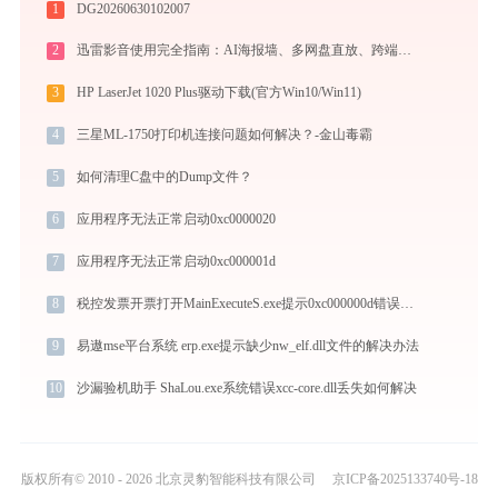
1
DG20260630102007
2
迅雷影音使用完全指南：AI海报墙、多网盘直放、跨端同步，不止于播放器
3
HP LaserJet 1020 Plus驱动下载(官方Win10/Win11)
4
三星ML-1750打印机连接问题如何解决？-金山毒霸
5
如何清理C盘中的Dump文件？
6
应用程序无法正常启动0xc0000020
7
应用程序无法正常启动0xc000001d
8
税控发票开票打开MainExecuteS.exe提示0xc000000d错误码怎么办
9
易遨mse平台系统 erp.exe提示缺少nw_elf.dll文件的解决办法
10
沙漏验机助手 ShaLou.exe系统错误xcc-core.dll丢失如何解决
版权所有© 2010 - 2026 北京灵豹智能科技有限公司
京ICP备2025133740号-18