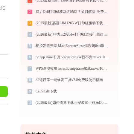
1
(2025最新)startP130KII打印机驱动下载与安装指南 - 兼容多系统
以及旧
2
得力Deli打印机驱动无响应？如何解决-免费高效
3
(2025最新)惠普LJM126NW打印机驱动下载安装指南 | 官方驱动支持
4
(2026最新) 得力m2020dw打印机连接问题该如何解决？-金山毒霸
5
税控发票开票 MainExecuteS.exe错误码0xc000000d处理办法
6
pc app store 打开pcappstore.exe找不到msvcr100.dll怎么办
7
WPS崩溃收集 kcrashdumper.exe加载msvcr100.dll文件丢失处理办法
8
dll运行库一键修复工具v2.0免费版使用指南
9
CallS3.dll下载
10
(2026最新)如何快速下载并安装富士施乐DocuPrint 202打印机驱动：详细步骤解析