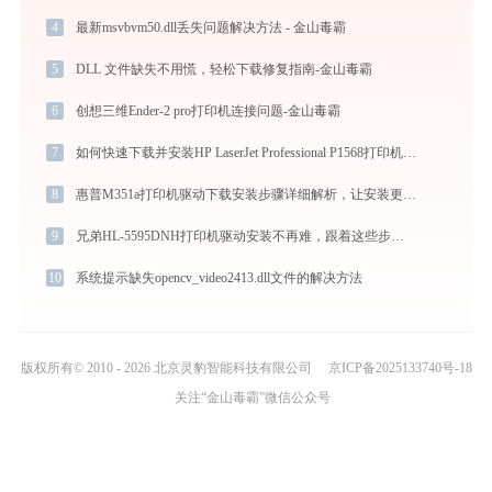
4
最新msvbvm50.dll丢失问题解决方法 - 金山毒霸
5
DLL 文件缺失不用慌，轻松下载修复指南-金山毒霸
6
创想三维Ender-2 pro打印机连接问题-金山毒霸
7
如何快速下载并安装HP LaserJet Professional P1568打印机驱动：详细步骤解析
8
惠普M351a打印机驱动下载安装步骤详细解析，让安装更简单
9
兄弟HL-5595DNH打印机驱动安装不再难，跟着这些步骤一学就会
10
系统提示缺失opencv_video2413.dll文件的解决方法
版权所有© 2010 - 2026 北京灵豹智能科技有限公司
京ICP备2025133740号-18
关注“金山毒霸”微信公众号