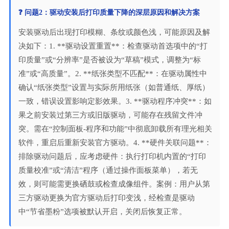
❓ 问题2：驱动安装后打印质量下降的深层原因和解决方案
安装驱动后出现打印模糊、条纹或颜色浅，可能原因及解
决如下：1. **驱动设置重置**：检查驱动首选项中的“打
印质量”或“分辨率”是否被设为“草稿”模式，调整为“标
准”或“高质量”。2. **纸张类型不匹配**：在驱动属性中
确认“纸张类型”设置与实际所用纸张（如普通纸、厚纸）
一致，错误设置影响定影效果。3. **驱动程序冲突**：如
果之前安装过第三方或旧版驱动，可能存在残留文件冲
突。需在“控制面板-程序和功能”中彻底卸载所有理光相关
软件，重启后重新安装官方驱动。4. **硬件关联问题**：
排除驱动问题后，应考虑硬件：执行打印机内置的“打印
质量校准”或“清洁”程序（通过操作面板菜单），若无
效，则可能需更换硒鼓或检查成像组件。案例：用户从第
三方驱动更换为官方驱动后打印变浅，经检查是驱动
中“节省墨粉”选项被默认开启，关闭后恢复正常。