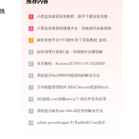
推荐内容
拽
1
小黑盒加速器安装教程：新手下载安装完整步骤
2
小黑盒加速器快捷键大全：高效操作必备指南
3
疯歌音效平台VST插件/补丁安装教程_如何加载插件效果包
4
如何清理计算机C盘：详细操作步骤讲解
5
详尽教程：Kyocera ECOSYS FS-1025MFP打印机驱动的正确下载与安装方式
6
系统提示0xc0000056错误码的解决方法
7
万兴制版管理软件 HBSClient.exe错误码0xc0000056处理办法
8
QQ游戏 a.exe加载msvcp71.dll文件丢失处理办法
9
系统提示缺失mfc140u.dll文件的解决方法
10
sybase powerdesigner 打开pdshell15.exe找不到pdcore15.dll怎么办