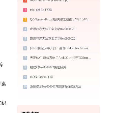
1
NewTimeTerritoryChat.dll下载
2
mkl_def.2.dll下载
3
Qt5NetworkKso.dll缺失修复指南：Win10/Win11系统完整解决方案
4
应用程序无法正常启动0xc0000020
5
应用程序无法正常启动0xc0000020
6
(2026最新)从零开始：惠普Deskjet Ink Advantage 4518 eAIO打印机驱动的下载及安装流程
7
天正软件-建筑系统 T-Arch 2014 打开TGStart64.exe找不到tch_adoglue.dll怎么办
等
8
错误码0xc0000022快速解决
9
iLON100V.dll下载
“桌
10
系统提示0xc0000017错误码的解决方法
知识