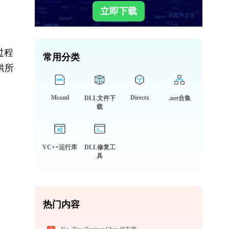
立即下载
过程
常用分类
供所
Msxml
Directx
DLL文件下
.net合集
载
VC++运行库
DLL修复工
具
热门内容