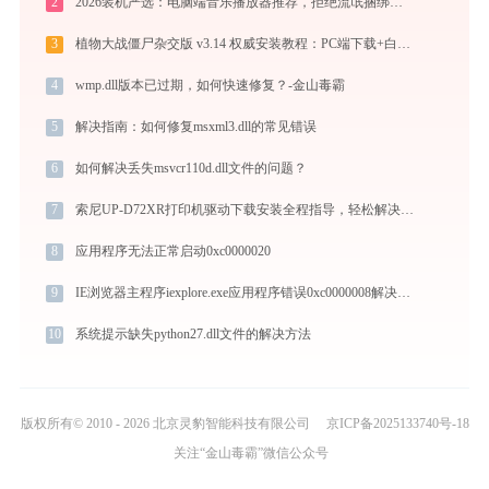
2
2026装机严选：电脑端音乐播放器推荐，拒绝流氓捆绑，还原极致无损心流音质
3
植物大战僵尸杂交版 v3.14 权威安装教程：PC端下载+白屏闪退完美解决
4
wmp.dll版本已过期，如何快速修复？-金山毒霸
5
解决指南：如何修复msxml3.dll的常见错误
6
如何解决丢失msvcr110d.dll文件的问题？
7
索尼UP-D72XR打印机驱动下载安装全程指导，轻松解决打印问题
8
应用程序无法正常启动0xc0000020
9
IE浏览器主程序iexplore.exe应用程序错误0xc0000008解决方法
10
系统提示缺失python27.dll文件的解决方法
版权所有© 2010 - 2026 北京灵豹智能科技有限公司
京ICP备2025133740号-18
关注“金山毒霸”微信公众号