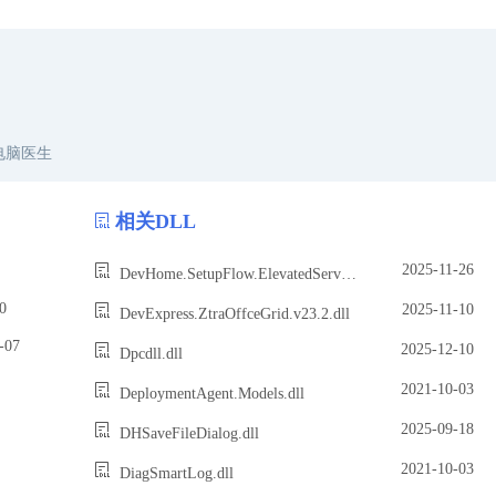
电脑医生
相关DLL
2025-11-26
DevHome.SetupFlow.ElevatedServer.dll
0
2025-11-10
DevExpress.ZtraOffceGrid.v23.2.dll
07
2025-12-10
Dpcdll.dll
2021-10-03
DeploymentAgent.Models.dll
2025-09-18
DHSaveFileDialog.dll
2021-10-03
DiagSmartLog.dll