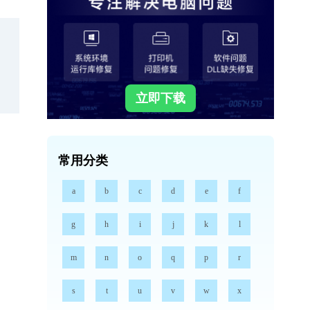
立即下载
常用分类
a
b
c
d
e
f
g
h
i
j
k
l
m
n
o
q
p
r
s
t
u
v
w
x