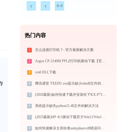
y
z
0~9
热门内容
1
怎么连接打印机？- 官方最新解决方案
2
Argox CP-2140M PPLZ打印机驱动下载【官方版免费】安装教程
3
cru0.DLL下载
存
4
腾讯课堂 TXEDU.exe提示缺少edudll文件的解决办法
5
(2026最新)如何快速下载并安装松下KX-P7100打印机驱动：详细步骤解析
6
系统提示缺失python21.dll文件的解决方法
7
(2025最新)HP 411驱动下载官方Win11/Win10版安装指南
8
如何快速解决太吾绘卷unityplayer.dll错误问题？