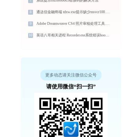
7
系统提示0xc0000005错误码的解决方法
8
通达信金融终端 tdxw.exe提示缺少msvcr100.dll文件的解决办法
9
Adobe Dreamweaver CS4 照片审核处理工具.exe加载opencv_core249.dll文件丢失处理办法
10
英语八哥相关进程 Recorder.exe系统错误hook.dll丢失如何解决
更多动态请关注微信公众号
请使用微信“扫一扫”