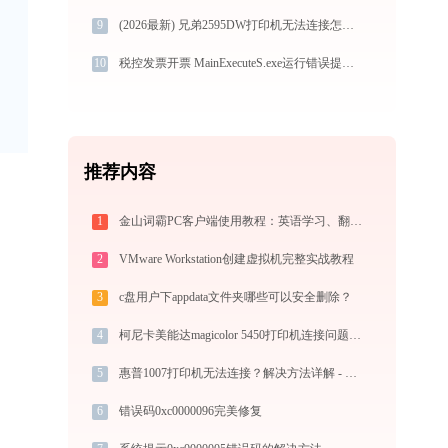
9
(2026最新) 兄弟2595DW打印机无法连接怎么办？-金山毒霸
10
税控发票开票 MainExecuteS.exe运行错误提示0xc000000d的解决办法
推荐内容
1
金山词霸PC客户端使用教程：英语学习、翻译查词与单词记忆的一站式语言助手
2
VMware Workstation创建虚拟机完整实战教程
3
c盘用户下appdata文件夹哪些可以安全删除？
4
柯尼卡美能达magicolor 5450打印机连接问题如何解决？-金山毒霸
5
惠普1007打印机无法连接？解决方法详解 - 金山毒霸
6
错误码0xc0000096完美修复