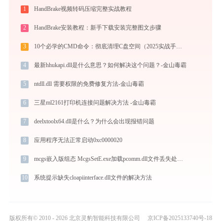
1
HandBrake视频转码压缩完整实战教程
2
HandBrake安装教程：新手下载安装完整图文步骤
3
10个必学的CMD命令：彻底清理C盘空间（2025实战手册）
4
最新hhukapi.dll是什么意思？如何解决这个问题？-金山毒霸
5
ntdll.dll 需要权限的免费修复方法-金山毒霸
6
三星ml2161打印机连接问题解决方法 -金山毒霸
7
deelxtoolx64.dll是什么？为什么会出现报错问题
8
应用程序无法正常启动0xc0000020
9
mcgs嵌入版组态 McgsSetE.exe加载pcomm.dll文件丢失处理办法
10
系统提示缺失cloapiinterface.dll文件的解决方法
版权所有© 2010 - 2026 北京灵豹智能科技有限公司
京ICP备2025133740号-18