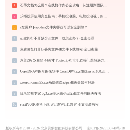
1
石墨文档怎么用？在线协作办公全攻略：从注册到团队高效协同
2
乐播投屏使用完全指南：手机投电脑、电脑投电视，四种连接方式一篇讲透
3
c盘用户下appdata文件夹哪些可以安全删除？
4
qq空间打不开缺少dll文件下载怎么办？-金山毒霸
5
免费修复打开lol丢失文件dll文件下载教程-金山毒霸
6
惠普Z9? 双卷筒 44英寸 Postscript打印机连接问题解决方法 -金山毒霸
7
CorelDRAW图形图像软件 CorelDRW.exe加载msvcr100.dll文件丢失处理办法
8
xsearch camnt95.exe系统错误actpe.dll丢失如何解决
9
目录监视专家 bg3.exe提示缺少sdl2.dll文件的解决办法
10
startP360K驱动下载 Win10/Win11兼容 图文安装教程
版权所有© 2010 - 2026 北京灵豹智能科技有限公司
京ICP备2025133740号-18