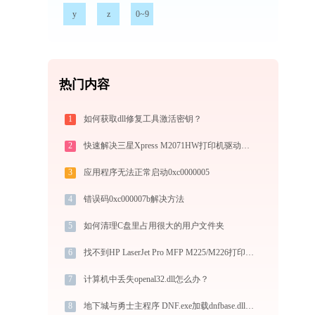
y
z
0~9
热门内容
1
如何获取dll修复工具激活密钥？
2
快速解决三星Xpress M2071HW打印机驱动安装问题，这篇文章告诉你方法
3
应用程序无法正常启动0xc0000005
4
错误码0xc000007b解决方法
5
如何清理C盘里占用很大的用户文件夹
6
找不到HP LaserJet Pro MFP M225/M226打印机驱动？这篇全面下载安装指南帮到你
7
计算机中丢失openal32.dll怎么办？
8
地下城与勇士主程序 DNF.exe加载dnfbase.dll文件丢失处理办法