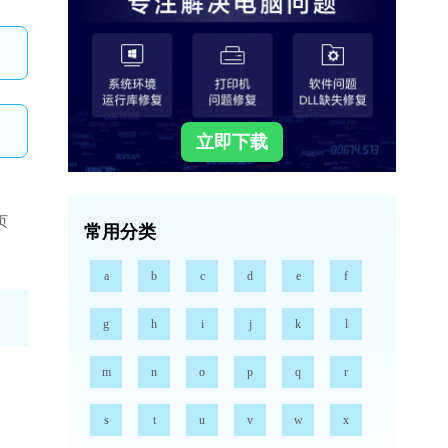
立即下载
页
常用分类
a
b
c
d
e
f
g
h
i
j
k
l
m
n
o
p
q
r
s
t
u
v
w
x