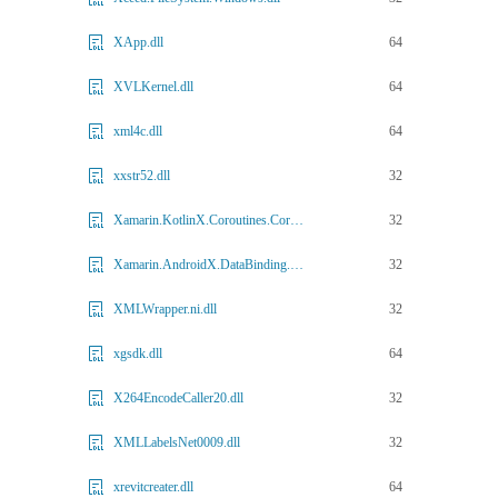
64
XApp.dll
64
XVLKernel.dll
64
xml4c.dll
32
xxstr52.dll
32
Xamarin.KotlinX.Coroutines.Core.Jvm.dll
32
Xamarin.AndroidX.DataBinding.ViewBinding.dll
32
XMLWrapper.ni.dll
64
xgsdk.dll
32
X264EncodeCaller20.dll
32
XMLLabelsNet0009.dll
64
xrevitcreater.dll