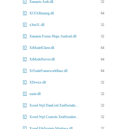
32
Xamarin.Auth.dll
64
XCFABinning.dll
32
x3txt1L.dll
32
Xamarin.Forms.Maps.Android.dll
64
XtModelClient.dll
64
XtModelServer.dll
64
XtTradeFrameworkBase.dll
32
XDevice.dll
32
xunit.dll
32
Xceed.Wpf.DataGrid.XmlSerializers.dll
32
Xceed.Wpf.Controls.XmlSerializers.dll
32
Xceed.FileSystem.Windows.dll