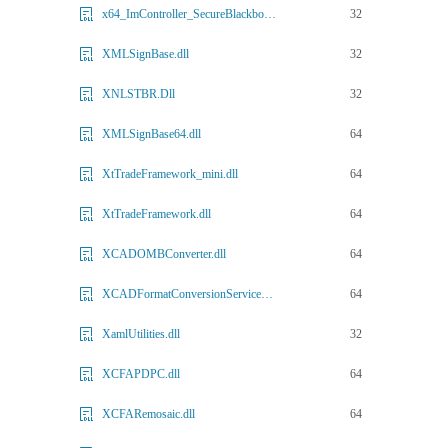
32
x64_ImController_SecureBlackbox.SSLCommon_1.dll
32
XMLSignBase.dll
32
XNLSTBR.Dll
64
XMLSignBase64.dll
64
XtTradeFramework_mini.dll
64
XtTradeFramework.dll
64
XCADOMBConverter.dll
64
XCADFormatConversionServices.dll
32
XamlUtilities.dll
64
XCFAPDPC.dll
64
XCFARemosaic.dll