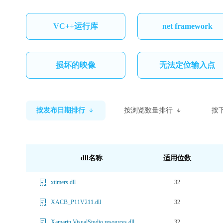
VC++运行库
net framework
损坏的映像
无法定位输入点
按发布日期排行
按浏览数量排行
按
dll名称
适用位数
32
xtimers.dll
32
XACB_P11V211.dll
32
Xamarin.VisualStudio.resources.dll