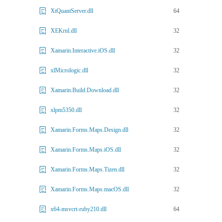
64
XtQuantServer.dll
32
XEKrnl.dll
32
Xamarin.Interactive.iOS.dll
32
xlMicrologic.dll
32
Xamarin.Build.Download.dll
32
xlpm5350.dll
32
Xamarin.Forms.Maps.Design.dll
32
Xamarin.Forms.Maps.iOS.dll
32
Xamarin.Forms.Maps.Tizen.dll
32
Xamarin.Forms.Maps.macOS.dll
64
x64-msvcrt-ruby210.dll