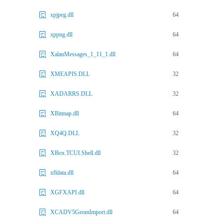
64
xpjpeg.dll
64
xppng.dll
64
XalanMessages_1_11_1.dll
32
XMEAPIS.DLL
32
XADARRS.DLL
64
XBitmap.dll
32
XQ4Q.DLL
32
XBox.TCUI.Shell.dll
64
xfldata.dll
64
XGFXAPI.dll
64
XCADV5GeomImport.dll