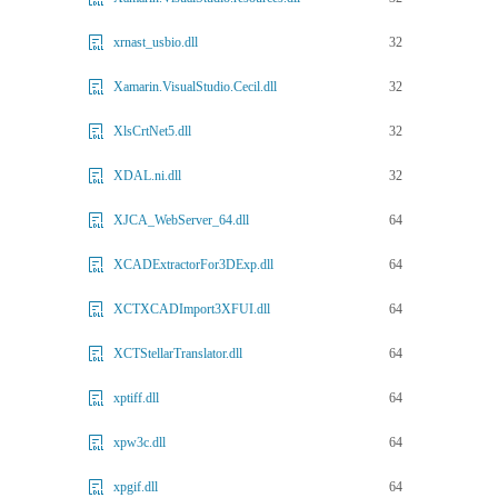
32
xrnast_usbio.dll
32
Xamarin.VisualStudio.Cecil.dll
32
XlsCrtNet5.dll
32
XDAL.ni.dll
64
XJCA_WebServer_64.dll
64
XCADExtractorFor3DExp.dll
64
XCTXCADImport3XFUI.dll
64
XCTStellarTranslator.dll
64
xptiff.dll
64
xpw3c.dll
64
xpgif.dll