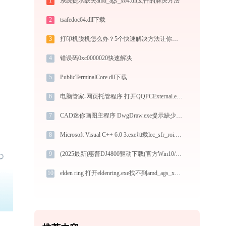
1
系统提示缺失amd_ags_x64.dll文件的解决方法
2
tsafedoc64.dll下载
3
打印机脱机怎么办？5个快速解决方法让你轻松搞定【2025最新教程】
4
错误码0xc0000020快速解决
5
PublicTerminalCore.dll下载
6
电脑管家-网页托管程序 打开QQPCExternal.exe找不到msvcp120.dll怎么办
7
CAD迷你画图主程序 DwgDraw.exe提示缺少mfc100u.dll文件的解决办法
8
Microsoft Visual C++ 6.0 3.exe加载lec_sfr_roi.dll文件丢失处理办法
9
(2025最新)惠普DJ4800驱动下载(官方Win10/Win11支持)
10
elden ring 打开eldenring.exe找不到amd_ags_x64.dll怎么办