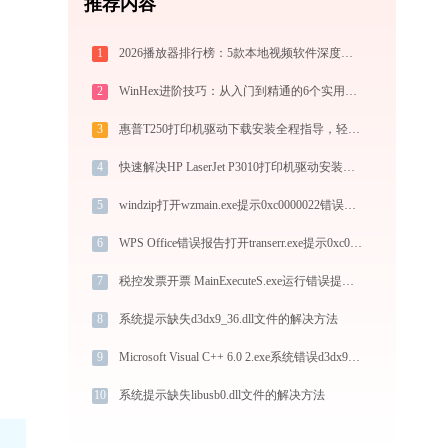
推荐内容
1
2026播放器排行榜：5款本地视频软件深度对比与推荐
2
WinHex进阶技巧：从入门到精通的6个实用指南
3
惠普T250打印机驱动下载安装全程指导，轻松解决打印问题
4
快速解决HP LaserJet P3010打印机驱动安装问题，这篇文章告诉你方法
5
windzip打开wzmain.exe提示0xc0000022错误码怎么办
6
WPS Office错误报告打开transerr.exe提示0xc000000d错误码怎么办
7
税控发票开票 MainExecuteS.exe运行错误提示0xc000000d的解决办法
8
系统提示缺失d3dx9_36.dll文件的解决方法
9
Microsoft Visual C++ 6.0 2.exe系统错误d3dx9_40.dll丢失如何解决
10
系统提示缺失libusb0.dll文件的解决方法