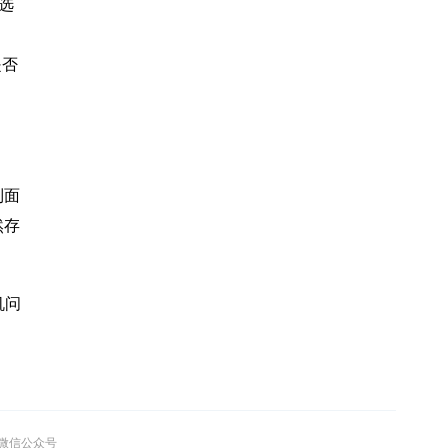
后选
是否
制面
然存
机问
”微信公众号