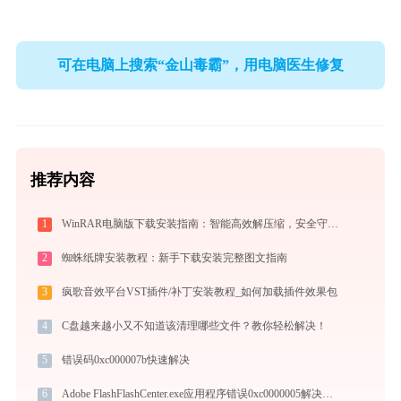
可在电脑上搜索“金山毒霸”，用电脑医生修复
推荐内容
1
WinRAR电脑版下载安装指南：智能高效解压缩，安全守护文件传输与归档
2
蜘蛛纸牌安装教程：新手下载安装完整图文指南
3
疯歌音效平台VST插件/补丁安装教程_如何加载插件效果包
4
C盘越来越小又不知道该清理哪些文件？教你轻松解决！
5
错误码0xc000007b快速解决
6
Adobe FlashFlashCenter.exe应用程序错误0xc0000005解决方法