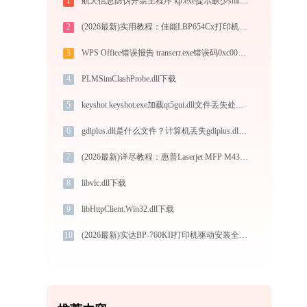
1
航天信息防伪开票主程序 kp.exe提示缺少smtpemail.dll文件的解决办法
2
(2026最新)实用教程：佳能LBP654Cx打印机驱动的下载与安装技巧
3
WPS Office错误报告 transerr.exe错误码0xc000000d处理办法
4
PLMSimClashProbe.dll下载
5
keyshot keyshot.exe加载qt5gui.dll文件丢失处理办法
6
gdiplus.dll是什么文件？计算机丢失gdiplus.dll的四种修复方法
7
(2026最新)详尽教程：惠普Laserjet MFP M433打印机驱动的正确下载与安装方式
8
libvlc.dll下载
9
libHttpClient.Win32.dll下载
10
(2026最新)实达BP-760KII打印机驱动安装全攻略：从下载到安装完全教程