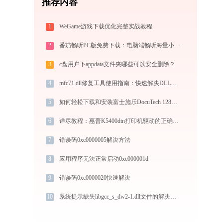
推荐内容
1
WeGame游戏下载优化完整实战教程
2
番茄畅听PC版免费下载：电脑端畅听海量小说与音乐的终极指南
3
c盘用户下appdata文件夹哪些可以安全删除？
4
mfc71.dll修复工具使用指南：快速解决DLL问题 - 金山毒霸
5
如何轻松下载和安装富士施乐DocuTech 128打印机驱动？跟着这篇指南走
6
详尽教程：惠普K5400dtn打印机驱动的正确下载与安装方式
7
错误码0xc0000005解决方法
8
应用程序无法正常启动0xc000001d
9
错误码0xc0000020快速解决
10
系统提示缺失libgcc_s_dw2-1.dll文件的解决方法