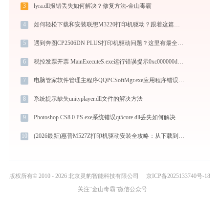
3
lyra.dll报错丢失如何解决？修复方法-金山毒霸
4
如何轻松下载和安装联想M3220打印机驱动？跟着这篇指南走
5
遇到奔图CP2506DN PLUS打印机驱动问题？这里有最全的下载及安装指导
6
税控发票开票 MainExecuteS.exe运行错误提示0xc000000d的解决办法
7
电脑管家软件管理主程序QQPCSoftMgr.exe应用程序错误0xc0000005解决方法
8
系统提示缺失unityplayer.dll文件的解决方法
9
Photoshop CS8.0 PS.exe系统错误qt5core.dll丢失如何解决
10
(2026最新)惠普M527Z打印机驱动安装全攻略：从下载到安装完全教程
版权所有© 2010 - 2026 北京灵豹智能科技有限公司
京ICP备2025133740号-18
关注“金山毒霸”微信公众号