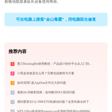
新驱动能显著延长设备使用寿命。
可在电脑上搜索“金山毒霸”，用电脑医生修复
推荐内容
1
墨刀MockingBot使用教程：产品设计协作平台从入门到精通
2
小黑盒加速器怎么用？完整实战教程与方案
3
如何清理C盘AppData文件过大的问题
4
最新rld.dll修复指南：如何解决DLL错误问题
5
遇到爱普生LQ-300K打印机驱动问题？这里有最全的下载及安装指导
6
WPS Office错误报告transerr.exe应用程序错误0xc000000d解决方法