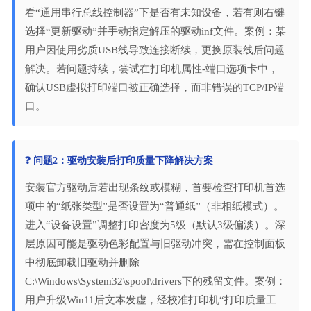
看“通用串行总线控制器”下是否有未知设备，若有则右键
选择“更新驱动”并手动指定解压的驱动inf文件。案例：某
用户因使用劣质USB线导致连接断续，更换原装线后问题
解决。若问题持续，尝试在打印机属性-端口选项卡中，
确认USB虚拟打印端口被正确选择，而非错误的TCP/IP端
口。
❓ 问题2：驱动安装后打印质量下降解决方案
安装官方驱动后若出现条纹或模糊，首要检查打印机首选
项中的“纸张类型”是否设置为“普通纸”（非相纸模式）。
进入“设备设置”调整打印密度为5级（默认3级偏淡）。深
层原因可能是驱动色彩配置与旧驱动冲突，需在控制面板
中彻底卸载旧驱动并删除
C:\Windows\System32\spool\drivers下的残留文件。案例：
用户升级Win11后文本发虚，经校准打印机“打印质量工