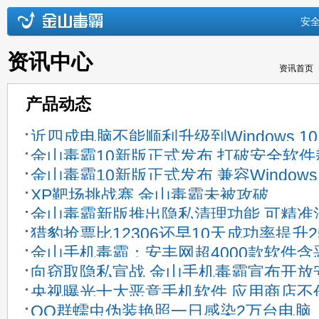
安
资讯中心
资讯首页
产品动态
近四成电脑不能顺利升级到Windows 10
金山毒霸10新版正式发布 打破安全软
金山毒霸10新版正式发布 兼容Windows
咒
XP靶场挑战赛 金山毒霸未被攻破
览版
金山毒霸新版推出隐私清理功能 可精准
猎豹抢票比12306还早10天成功率提升2
息
金山手机毒霸：安丰网超4000款软件含
向窃取隐私宣战 金山手机毒霸宣布开放
央视曝光十大恶意手机软件 应用商店不
台
QQ群蠕虫伪装艳照一日感染2万台电脑