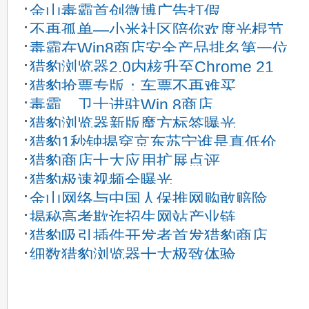
金山毒霸首创微博广告打假
不再孤单—小米社区陪你欢度光棍节
毒霸在Win8商店安全产品排名第一位
猎豹浏览器2.0内核升至Chrome 21
猎豹抢票专版：车票不再难买
毒霸、卫士进驻Win 8商店
猎豹浏览器新版魔方标签曝光
猎豹1秒钟揭穿京东苏宁谁是真低价
猎豹商店十大应用扩展点评
猎豹极速视频全曝光
金山网络与中国人保推网购敢赔险
揭秘高考欺诈招生网站产业链
猎豹吸引插件开发者首发猎豹商店
细数猎豹浏览器十大极致体验