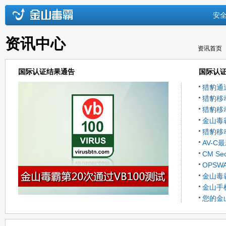
安
资讯中心
资讯首页
国际认证结果通告
国际认
猎豹通过
猎豹移动
猎豹移动
金山毒
猎豹移
AV-
CM S
OPS
性良好
金山毒霸
东方之
金山手机
一
您的金
网络安全
亚洲反