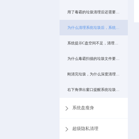
用了毒霸的垃圾清理后还需要用其他的垃圾清理工具吗？如：一键清理系统垃圾.bat
为什么清理系统垃圾后，系统运行仍然比较慢？
系统提示C盘空间不足，清理垃圾后C盘空间仍然不足？
为什么毒霸扫描的垃圾文件要比QQ电脑管家少？
刚清完垃圾，为什么深度清理又扫描出好多？
右下角弹出窗口提醒系统垃圾过多建议清理，如何关闭提醒？
系统盘瘦身
超级隐私清理