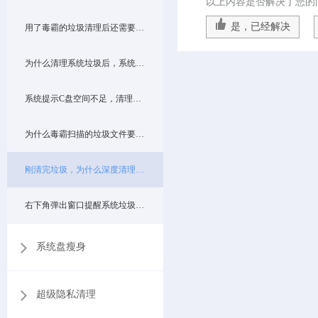
以上内容是否解决了您的
是，已经解决
用了毒霸的垃圾清理后还需要用其他的垃圾清理工具吗？如：一键清理系统垃圾.bat
为什么清理系统垃圾后，系统运行仍然比较慢？
系统提示C盘空间不足，清理垃圾后C盘空间仍然不足？
为什么毒霸扫描的垃圾文件要比QQ电脑管家少？
刚清完垃圾，为什么深度清理又扫描出好多？
右下角弹出窗口提醒系统垃圾过多建议清理，如何关闭提醒？
系统盘瘦身
超级隐私清理